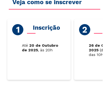
Veja como se inscrever
Inscrição
P
Até
20 de Outubro
26 de Out
de 2025
, às 20h
2025
(domi
das 10h às