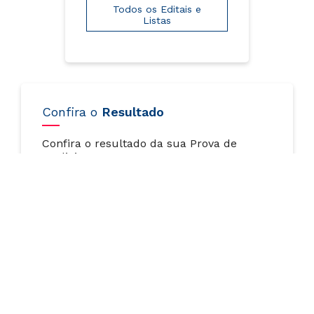
Todos os Editais e
Listas
Confira o
Resultado
Confira o resultado da sua Prova de
Medicina.
Meu Resultado
Comprovante
de Inscrição
Acesse a área do candidato e emita seu
documento.