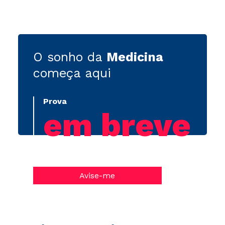
O sonho da
Medicina
começa aqui
Prova
em breve
Avise-me