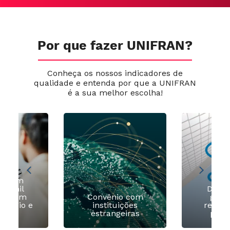
Por que fazer UNIFRAN?
Conheça os nossos indicadores de
qualidade e entenda por que a UNIFRAN
é a sua melhor escolha!
ia com
 2 mil
Diver
as com
Convênio com
grad
estágio e
instituições
recom
egos
estrangeiras
pela