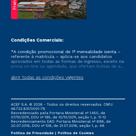
Franca
Condições Comerciais:
*A condição promocional de 1ª mensalidade isenta –
referente à matrícula – aplica-se aos candidatos
aprovados em todas as formas de ingresso, exceto na
prova on-line ou agendada, que ofertam bolsas de até
50% de desconto, ambos ingressantes no semestre
vigente, que ainda não tenham efetivado e/ou não
abrir todas as condições vigentes
tenham cancelado ou trancado sua matrícula em uma
das Instituições da Cruzeiro do Sul Educacional, no
período de um ano. Tais condições não se aplicam
aos cursos de Medicina, e também para matriculados
via FIES, Prouni e outros programas governamentais, e
ACEF S.A. © 2026 - Todos os direitos reservados. CNPJ:
não se acumula com nenhuma outra campanha
46.722.831/0001-78
ofertada pela Instituição.
Recredenciado pela Portaria Ministerial nº 1.450, de
07/10/2011, DOU nº 195, de 10/10/2011, seção 1, p. 11-12
Recredenciamento EAD: Portaria Ministerial nº 696, de
20.07.2016, DOU nº 139, de 21.07.2016, seção 1, p. 49.
Política de Privacidade
Política de Cookies