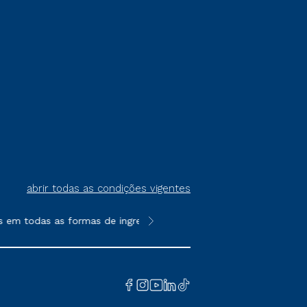
abrir todas as condições vigentes
em todas as formas de ingresso, exceto na prova on-line ou age
**Semipresencial é um formato do E