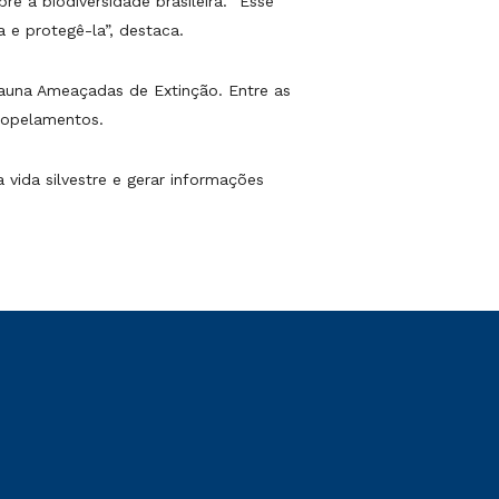
e a biodiversidade brasileira. “Esse
a e protegê-la”, destaca.
Fauna Ameaçadas de Extinção. Entre as
tropelamentos.
vida silvestre e gerar informações