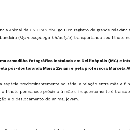
ia Animal da UNIFRAN divulgou um registro de grande relevânci
bandeira (
Myrmecophaga tridactyla
) transportando seu filhote n
uma armadilha fotográfica instalada em Delfinópolis (MG) e int
o pela pós-doutoranda Maisa Ziviani e pela professora Marcela A
espécie predominantemente solitária, a relação entre mãe e fil
, o filhote permanece próximo à mãe e frequentemente é transpo
ção e o deslocamento do animal jovem.