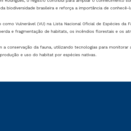
 Rodrigues, o registro contribui para ampliar o conhecimento sobr
da biodiversidade brasileira e reforça a importância de conhecê-l
 como Vulnerável (VU) na Lista Nacional Oficial de Espécies da 
perda e fragmentação de habitats, os incêndios florestais e os a
 conservação da fauna, utilizando tecnologias para monitorar a 
rodução e uso do habitat por espécies nativas.