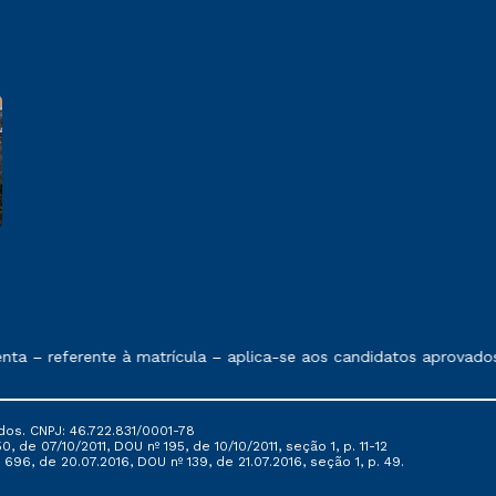
e exposto no contrato de prestação de serviços
 – referente à matrícula – aplica-se aos candidatos aprovados 
dos. CNPJ: 46.722.831/0001-78
, de 07/10/2011, DOU nº 195, de 10/10/2011, seção 1, p. 11-12
696, de 20.07.2016, DOU nº 139, de 21.07.2016, seção 1, p. 49.