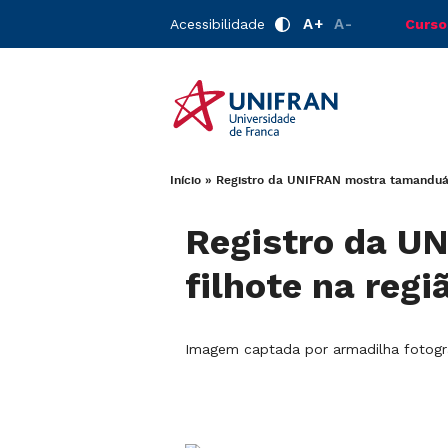
A+
A-
Acessibilidade
Curso
Início
»
Registro da UNIFRAN mostra tamanduá-
Registro da U
filhote na reg
Imagem captada por armadilha fotog