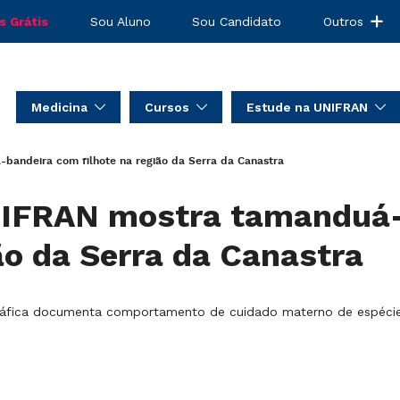
s Grátis
Sou Aluno
Sou Candidato
Outros
Medicina
Cursos
Estude na UNIFRAN
bandeira com filhote na região da Serra da Canastra
NIFRAN mostra tamanduá
ião da Serra da Canastra
ráfica documenta comportamento de cuidado materno de espéci