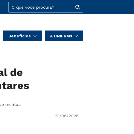
Benefícios
A UNIFRAN
al de
ntares
úde mentaL
23/06/2026