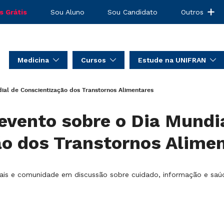
s Grátis
Sou Aluno
Sou Candidato
Outros
Medicina
Cursos
Estude na UNIFRAN
ial de Conscientização dos Transtornos Alimentares
evento sobre o Dia Mundi
ão dos Transtornos Alime
ionais e comunidade em discussão sobre cuidado, informação e sa