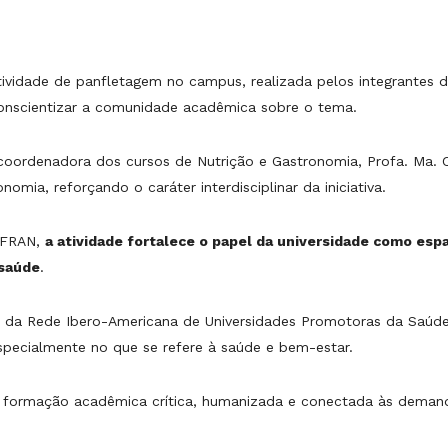
vidade de panfletagem no campus, realizada pelos integrantes d
onscientizar a comunidade acadêmica sobre o tema.
oordenadora dos cursos de Nutrição e Gastronomia, Profa. Ma. C
omia, reforçando o caráter interdisciplinar da iniciativa.
NIFRAN,
a atividade fortalece o papel da universidade como es
 saúde
.
pios da Rede Ibero-Americana de Universidades Promotoras da Saúde
specialmente no que se refere à saúde e bem-estar.
ormação acadêmica crítica, humanizada e conectada às demanda