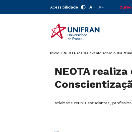
A+
A-
Acessibilidade
Curso
Início
»
NEOTA realiza evento sobre o Dia Mund
NEOTA realiza 
Conscientizaç
Atividade reuniu estudantes, profiss