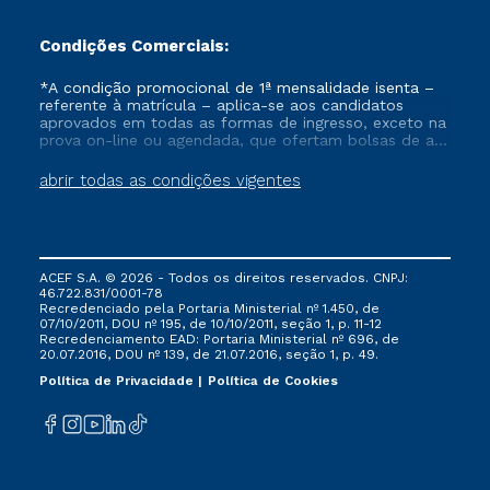
Condições Comerciais:
*A condição promocional de 1ª mensalidade isenta –
referente à matrícula – aplica-se aos candidatos
aprovados em todas as formas de ingresso, exceto na
prova on-line ou agendada, que ofertam bolsas de até
50% de desconto, ambos ingressantes no semestre
vigente, que ainda não tenham efetivado e/ou não
abrir todas as condições vigentes
tenham cancelado ou trancado sua matrícula em uma
das Instituições da Cruzeiro do Sul Educacional, no
período de um ano. Tais condições não se aplicam
aos cursos de Medicina, e também para matriculados
via FIES, Prouni e outros programas governamentais, e
ACEF S.A. © 2026 - Todos os direitos reservados. CNPJ:
não se acumula com nenhuma outra campanha
46.722.831/0001-78
ofertada pela Instituição.
Recredenciado pela Portaria Ministerial nº 1.450, de
07/10/2011, DOU nº 195, de 10/10/2011, seção 1, p. 11-12
Recredenciamento EAD: Portaria Ministerial nº 696, de
20.07.2016, DOU nº 139, de 21.07.2016, seção 1, p. 49.
Política de Privacidade
Política de Cookies