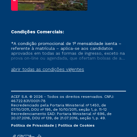
Condições Comerciais:
*A condição promocional de 1ª mensalidade isenta –
referente à matrícula – aplica-se aos candidatos
aprovados em todas as formas de ingresso, exceto na
prova on-line ou agendada, que ofertam bolsas de até
50% de desconto, ambos ingressantes no semestre
vigente, que ainda não tenham efetivado e/ou não
abrir todas as condições vigentes
tenham cancelado ou trancado sua matrícula em uma
das Instituições da Cruzeiro do Sul Educacional, no
período de um ano. Tais condições não se aplicam
aos cursos de Medicina, e também para matriculados
via FIES, Prouni e outros programas governamentais, e
ACEF S.A. © 2026 - Todos os direitos reservados. CNPJ:
não se acumula com nenhuma outra campanha
46.722.831/0001-78
ofertada pela Instituição.
Recredenciado pela Portaria Ministerial nº 1.450, de
07/10/2011, DOU nº 195, de 10/10/2011, seção 1, p. 11-12
Recredenciamento EAD: Portaria Ministerial nº 696, de
20.07.2016, DOU nº 139, de 21.07.2016, seção 1, p. 49.
Política de Privacidade
Política de Cookies