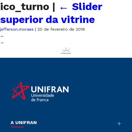
ico_turno
|
←
Slider
superior da vitrine
jefferson.moraes
|
20 de fevereiro de 2019
←
→
A UNIFRAN
Nossa História