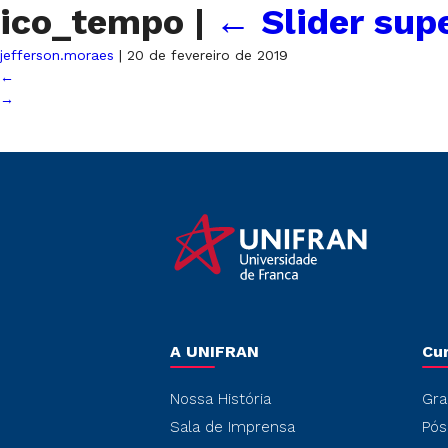
ico_tempo
|
←
Slider supe
jefferson.moraes
|
20 de fevereiro de 2019
←
→
A UNIFRAN
Cu
Nossa História
Gra
Sala de Imprensa
Pós