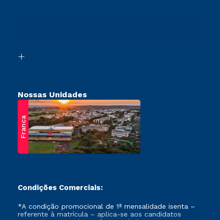
Cursos Profissionalizantes
Sou Ex-Aluno
Transferência
Canais de Atendimento
Vestibular Mérito
Acessibilidade
Vestibular Solidário
Biblioteca
Retorne ao Curso
Nossas Unidades
Franca
Condições Comerciais:
*A condição promocional de 1ª mensalidade isenta –
referente à matrícula – aplica-se aos candidatos