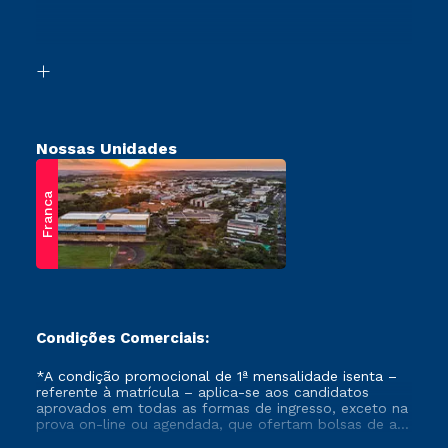
Canais de Atendimento
Vestibular Mérito
Acessibilidade
Vestibular Solidário
Biblioteca
Retorne ao Curso
Nossas Unidades
Franca
Condições Comerciais:
*A condição promocional de 1ª mensalidade isenta –
referente à matrícula – aplica-se aos candidatos
aprovados em todas as formas de ingresso, exceto na
prova on-line ou agendada, que ofertam bolsas de até
50% de desconto, ambos ingressantes no semestre