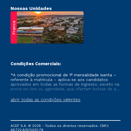
Nossas Unidades
Franca
Condições Comerciais:
*A condição promocional de 1ª mensalidade isenta –
referente à matrícula – aplica-se aos candidatos
aprovados em todas as formas de ingresso, exceto na
prova on-line ou agendada, que ofertam bolsas de até
50% de desconto, ambos ingressantes no semestre
vigente, que ainda não tenham efetivado e/ou não
abrir todas as condições vigentes
tenham cancelado ou trancado sua matrícula em uma
das Instituições da Cruzeiro do Sul Educacional, no
período de um ano. Tais condições não se aplicam
aos cursos de Medicina, e também para matriculados
via FIES, Prouni e outros programas governamentais, e
ACEF S.A. © 2026 - Todos os direitos reservados. CNPJ:
não se acumula com nenhuma outra campanha
46.722.831/0001-78