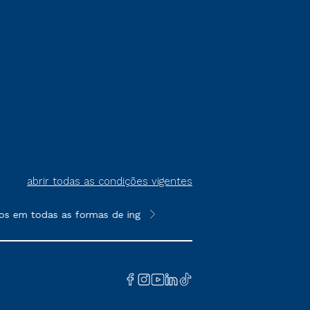
abrir todas as condições vigentes
os em todas as formas de ingresso, exceto na prova on-line ou a
**Semipresencial é um formato do E