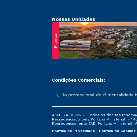
Nossas Unidades
Franca
Condições Comerciais:
 poderão sofrer alterações nos períodos de rematrícula conform
*A condição promocional de 1ª mensalidade ise
ACEF S.A. © 2026 - Todos os direitos reserva
Recredenciado pela Portaria Ministerial nº 1.450
Recredenciamento EAD: Portaria Ministerial nº 
Política de Privacidade
Política de Cookies