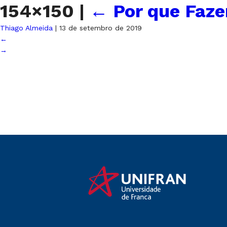
154×150
|
←
Por que Faze
Thiago Almeida
|
13 de setembro de 2019
←
→