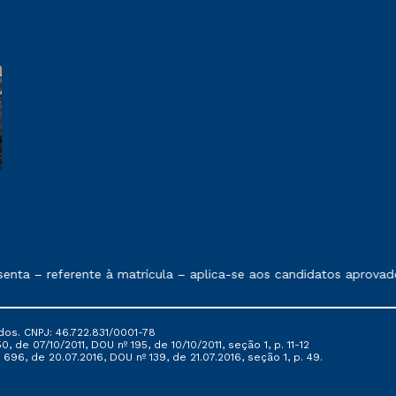
e exposto no contrato de prestação de serviços
nta – referente à matrícula – aplica-se aos candidatos aprovad
dos. CNPJ: 46.722.831/0001-78
, de 07/10/2011, DOU nº 195, de 10/10/2011, seção 1, p. 11-12
696, de 20.07.2016, DOU nº 139, de 21.07.2016, seção 1, p. 49.