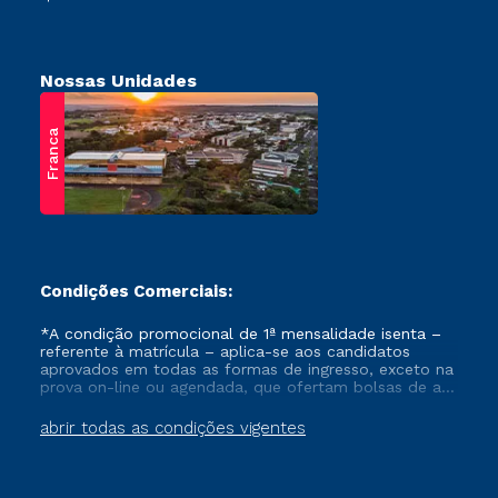
Nossas Unidades
Franca
Condições Comerciais:
*A condição promocional de 1ª mensalidade isenta –
referente à matrícula – aplica-se aos candidatos
aprovados em todas as formas de ingresso, exceto na
prova on-line ou agendada, que ofertam bolsas de até
50% de desconto, ambos ingressantes no semestre
vigente, que ainda não tenham efetivado e/ou não
abrir todas as condições vigentes
tenham cancelado ou trancado sua matrícula em uma
das Instituições da Cruzeiro do Sul Educacional, no
período de um ano. Tais condições não se aplicam
aos cursos de Medicina, e também para matriculados