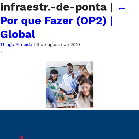
infraestr.-de-ponta
|
←
Por que Fazer (OP2) |
Global
Thiago Almeida
|
6 de agosto de 2019
←
→