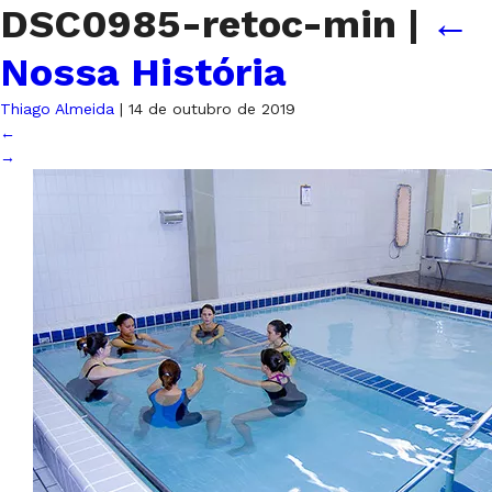
DSC0985-retoc-min
|
←
Nossa História
Thiago Almeida
|
14 de outubro de 2019
←
→