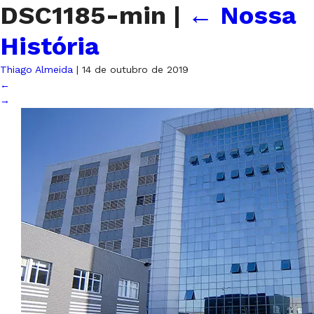
DSC1185-min
|
←
Nossa
História
Thiago Almeida
|
14 de outubro de 2019
←
→