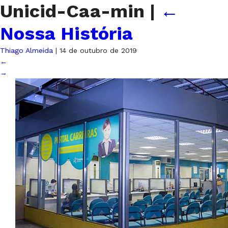
Unicid-Caa-min
|
←
Nossa História
Thiago Almeida
|
14 de outubro de 2019
←
→