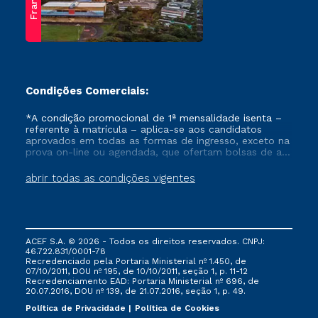
Franca
Condições Comerciais:
*A condição promocional de 1ª mensalidade isenta –
referente à matrícula – aplica-se aos candidatos
aprovados em todas as formas de ingresso, exceto na
prova on-line ou agendada, que ofertam bolsas de até
50% de desconto, ambos ingressantes no semestre
vigente, que ainda não tenham efetivado e/ou não
abrir todas as condições vigentes
tenham cancelado ou trancado sua matrícula em uma
das Instituições da Cruzeiro do Sul Educacional, no
período de um ano. Tais condições não se aplicam
aos cursos de Medicina, e também para matriculados
via FIES, Prouni e outros programas governamentais, e
ACEF S.A. © 2026 - Todos os direitos reservados. CNPJ:
não se acumula com nenhuma outra campanha
46.722.831/0001-78
ofertada pela Instituição.
Recredenciado pela Portaria Ministerial nº 1.450, de
07/10/2011, DOU nº 195, de 10/10/2011, seção 1, p. 11-12
Recredenciamento EAD: Portaria Ministerial nº 696, de
20.07.2016, DOU nº 139, de 21.07.2016, seção 1, p. 49.
Política de Privacidade
Política de Cookies