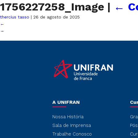
1756227258_Image
|
←
C
thercius tasso
|
26 de agosto de 2025
←
→
A UNIFRAN
Cu
Nossa História
Gra
Sala de Imprensa
Pós
Trabalhe Conosco
Cur