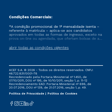
Condições Comerciais:
*A condição promocional de 1ª mensalidade isenta –
referente à matrícula – aplica-se aos candidatos
aprovados em todas as formas de ingresso, exceto na
prova on-line ou agendada, que ofertam bolsas de até
50% de desconto, ambos ingressantes no semestre
vigente, que ainda não tenham efetivado e/ou não
abrir todas as condições vigentes
tenham cancelado ou trancado sua matrícula em uma
das Instituições da Cruzeiro do Sul Educacional, no
período de um ano. Tais condições não se aplicam
aos cursos de Medicina, e também para matriculados
via FIES, Prouni e outros programas governamentais, e
ACEF S.A. © 2026 - Todos os direitos reservados. CNPJ:
não se acumula com nenhuma outra campanha
46.722.831/0001-78
ofertada pela Instituição.
Recredenciado pela Portaria Ministerial nº 1.450, de
07/10/2011, DOU nº 195, de 10/10/2011, seção 1, p. 11-12
Recredenciamento EAD: Portaria Ministerial nº 696, de
20.07.2016, DOU nº 139, de 21.07.2016, seção 1, p. 49.
Política de Privacidade
Política de Cookies