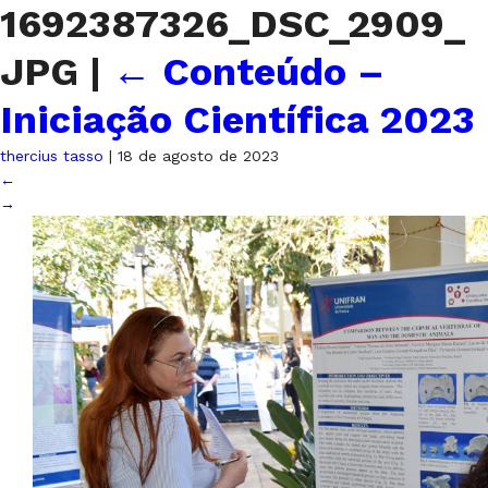
1692387326_DSC_2909_
JPG
|
←
Conteúdo –
Iniciação Científica 2023
thercius tasso
|
18 de agosto de 2023
←
→