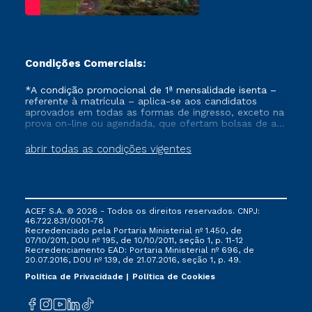
Condições Comerciais:
*A condição promocional de 1ª mensalidade isenta –
referente à matrícula – aplica-se aos candidatos
aprovados em todas as formas de ingresso, exceto na
prova on-line ou agendada, que ofertam bolsas de até
50% de desconto, ambos ingressantes no semestre
vigente, que ainda não tenham efetivado e/ou não
abrir todas as condições vigentes
tenham cancelado ou trancado sua matrícula em uma
das Instituições da Cruzeiro do Sul Educacional, no
período de um ano. Tais condições não se aplicam
aos cursos de Medicina, e também para matriculados
via FIES, Prouni e outros programas governamentais, e
ACEF S.A. © 2026 - Todos os direitos reservados. CNPJ:
não se acumula com nenhuma outra campanha
46.722.831/0001-78
ofertada pela Instituição.
Recredenciado pela Portaria Ministerial nº 1.450, de
07/10/2011, DOU nº 195, de 10/10/2011, seção 1, p. 11-12
Recredenciamento EAD: Portaria Ministerial nº 696, de
20.07.2016, DOU nº 139, de 21.07.2016, seção 1, p. 49.
Política de Privacidade
Política de Cookies