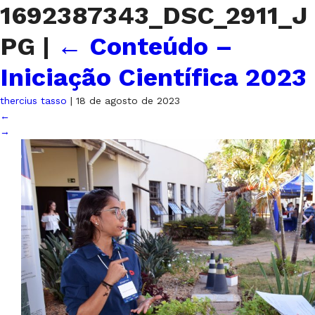
1692387343_DSC_2911_J
PG
|
←
Conteúdo –
Iniciação Científica 2023
thercius tasso
|
18 de agosto de 2023
←
→