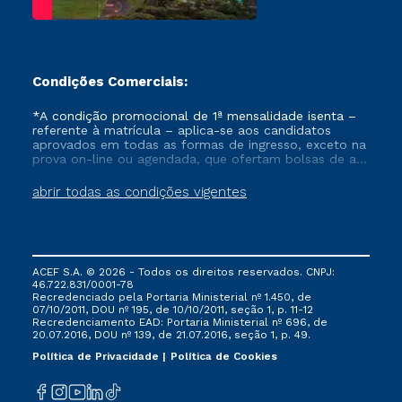
Condições Comerciais:
*A condição promocional de 1ª mensalidade isenta –
referente à matrícula – aplica-se aos candidatos
aprovados em todas as formas de ingresso, exceto na
prova on-line ou agendada, que ofertam bolsas de até
50% de desconto, ambos ingressantes no semestre
vigente, que ainda não tenham efetivado e/ou não
abrir todas as condições vigentes
tenham cancelado ou trancado sua matrícula em uma
das Instituições da Cruzeiro do Sul Educacional, no
período de um ano. Tais condições não se aplicam
aos cursos de Medicina, e também para matriculados
via FIES, Prouni e outros programas governamentais, e
ACEF S.A. © 2026 - Todos os direitos reservados. CNPJ:
não se acumula com nenhuma outra campanha
46.722.831/0001-78
ofertada pela Instituição.
Recredenciado pela Portaria Ministerial nº 1.450, de
07/10/2011, DOU nº 195, de 10/10/2011, seção 1, p. 11-12
Recredenciamento EAD: Portaria Ministerial nº 696, de
20.07.2016, DOU nº 139, de 21.07.2016, seção 1, p. 49.
Política de Privacidade
Política de Cookies