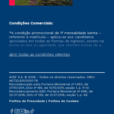
Condições Comerciais:
*A condição promocional de 1ª mensalidade isenta –
referente à matrícula – aplica-se aos candidatos
aprovados em todas as formas de ingresso, exceto na
prova on-line ou agendada, que ofertam bolsas de até
50% de desconto, ambos ingressantes no semestre
vigente, que ainda não tenham efetivado e/ou não
abrir todas as condições vigentes
tenham cancelado ou trancado sua matrícula em uma
das Instituições da Cruzeiro do Sul Educacional, no
período de um ano. Tais condições não se aplicam
aos cursos de Medicina, e também para matriculados
via FIES, Prouni e outros programas governamentais, e
ACEF S.A. © 2026 - Todos os direitos reservados. CNPJ:
não se acumula com nenhuma outra campanha
46.722.831/0001-78
ofertada pela Instituição.
Recredenciado pela Portaria Ministerial nº 1.450, de
07/10/2011, DOU nº 195, de 10/10/2011, seção 1, p. 11-12
Recredenciamento EAD: Portaria Ministerial nº 696, de
20.07.2016, DOU nº 139, de 21.07.2016, seção 1, p. 49.
Política de Privacidade
Política de Cookies