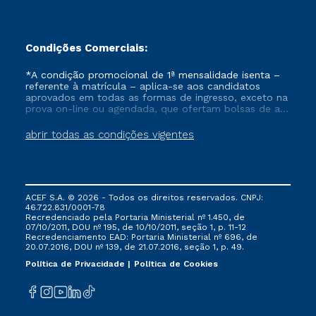
Condições Comerciais:
*A condição promocional de 1ª mensalidade isenta –
referente à matrícula – aplica-se aos candidatos
aprovados em todas as formas de ingresso, exceto na
prova on-line ou agendada, que ofertam bolsas de até
50% de desconto, ambos ingressantes no semestre
vigente, que ainda não tenham efetivado e/ou não
abrir todas as condições vigentes
tenham cancelado ou trancado sua matrícula em uma
das Instituições da Cruzeiro do Sul Educacional, no
período de um ano. Tais condições não se aplicam
aos cursos de Medicina, e também para matriculados
via FIES, Prouni e outros programas governamentais, e
ACEF S.A. © 2026 - Todos os direitos reservados. CNPJ:
não se acumula com nenhuma outra campanha
46.722.831/0001-78
ofertada pela Instituição.
Recredenciado pela Portaria Ministerial nº 1.450, de
07/10/2011, DOU nº 195, de 10/10/2011, seção 1, p. 11-12
Recredenciamento EAD: Portaria Ministerial nº 696, de
20.07.2016, DOU nº 139, de 21.07.2016, seção 1, p. 49.
Política de Privacidade
Política de Cookies