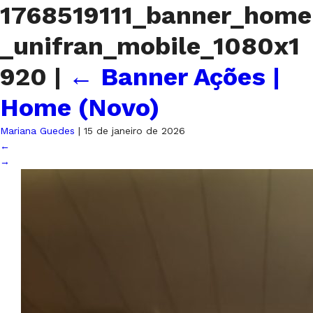
1768519111_banner_home
_unifran_mobile_1080x1
920
|
←
Banner Ações |
Home (Novo)
Mariana Guedes
|
15 de janeiro de 2026
←
→