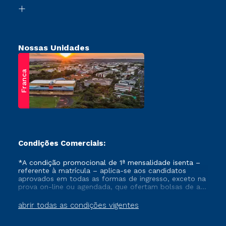
Biblioteca
Retorne ao Curso
Nossas Unidades
Franca
Condições Comerciais:
*A condição promocional de 1ª mensalidade isenta –
referente à matrícula – aplica-se aos candidatos
aprovados em todas as formas de ingresso, exceto na
prova on-line ou agendada, que ofertam bolsas de até
50% de desconto, ambos ingressantes no semestre
vigente, que ainda não tenham efetivado e/ou não
abrir todas as condições vigentes
tenham cancelado ou trancado sua matrícula em uma
das Instituições da Cruzeiro do Sul Educacional, no