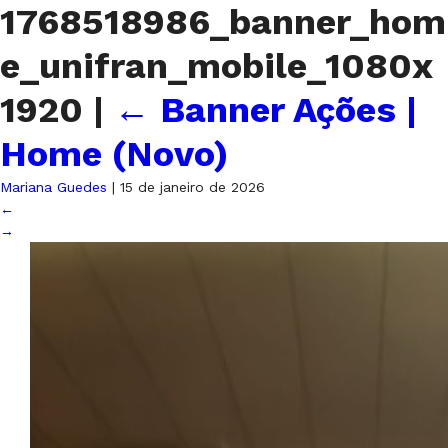
1768518986_banner_hom
e_unifran_mobile_1080x
1920
|
←
Banner Ações |
Home (Novo)
Mariana Guedes
|
15 de janeiro de 2026
←
→