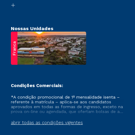
Biblioteca
Retorne ao Curso
Nossas Unidades
Franca
Condições Comerciais:
*A condição promocional de 1ª mensalidade isenta –
referente à matrícula – aplica-se aos candidatos
aprovados em todas as formas de ingresso, exceto na
prova on-line ou agendada, que ofertam bolsas de até
50% de desconto, ambos ingressantes no semestre
vigente, que ainda não tenham efetivado e/ou não
abrir todas as condições vigentes
tenham cancelado ou trancado sua matrícula em uma
das Instituições da Cruzeiro do Sul Educacional, no