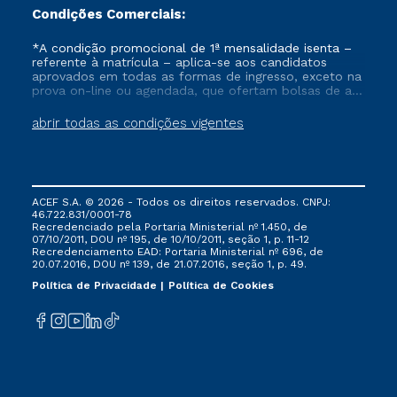
Condições Comerciais:
*A condição promocional de 1ª mensalidade isenta –
referente à matrícula – aplica-se aos candidatos
aprovados em todas as formas de ingresso, exceto na
prova on-line ou agendada, que ofertam bolsas de até
50% de desconto, ambos ingressantes no semestre
vigente, que ainda não tenham efetivado e/ou não
abrir todas as condições vigentes
tenham cancelado ou trancado sua matrícula em uma
das Instituições da Cruzeiro do Sul Educacional, no
período de um ano. Tais condições não se aplicam
aos cursos de Medicina, e também para matriculados
via FIES, Prouni e outros programas governamentais, e
ACEF S.A. © 2026 - Todos os direitos reservados. CNPJ:
não se acumula com nenhuma outra campanha
46.722.831/0001-78
ofertada pela Instituição.
Recredenciado pela Portaria Ministerial nº 1.450, de
07/10/2011, DOU nº 195, de 10/10/2011, seção 1, p. 11-12
Recredenciamento EAD: Portaria Ministerial nº 696, de
20.07.2016, DOU nº 139, de 21.07.2016, seção 1, p. 49.
Política de Privacidade
Política de Cookies