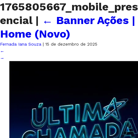
1765805667_mobile_pres
encial
|
←
Banner Ações |
Home (Novo)
Fernada Iana Souza
|
15 de dezembro de 2025
←
→