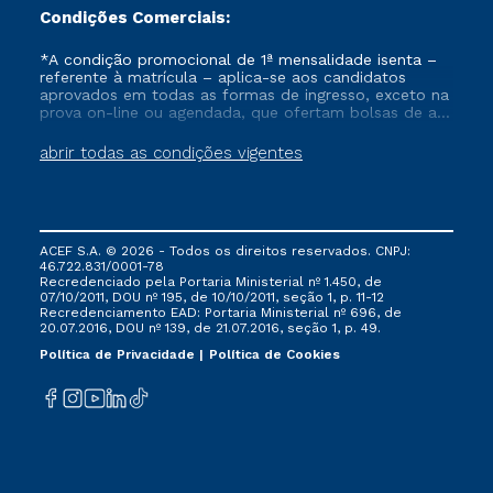
Condições Comerciais:
*A condição promocional de 1ª mensalidade isenta –
referente à matrícula – aplica-se aos candidatos
aprovados em todas as formas de ingresso, exceto na
prova on-line ou agendada, que ofertam bolsas de até
50% de desconto, ambos ingressantes no semestre
vigente, que ainda não tenham efetivado e/ou não
abrir todas as condições vigentes
tenham cancelado ou trancado sua matrícula em uma
das Instituições da Cruzeiro do Sul Educacional, no
período de um ano. Tais condições não se aplicam
aos cursos de Medicina, e também para matriculados
via FIES, Prouni e outros programas governamentais, e
ACEF S.A. © 2026 - Todos os direitos reservados. CNPJ:
não se acumula com nenhuma outra campanha
46.722.831/0001-78
ofertada pela Instituição.
Recredenciado pela Portaria Ministerial nº 1.450, de
07/10/2011, DOU nº 195, de 10/10/2011, seção 1, p. 11-12
Recredenciamento EAD: Portaria Ministerial nº 696, de
20.07.2016, DOU nº 139, de 21.07.2016, seção 1, p. 49.
Política de Privacidade
Política de Cookies