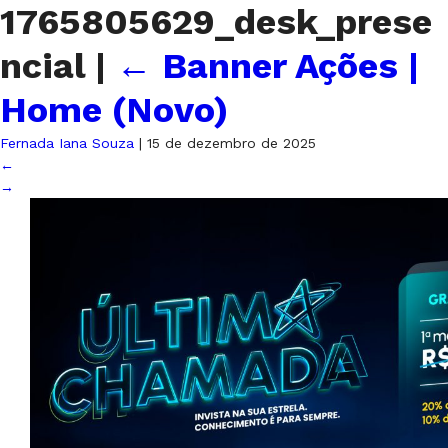
1765805629_desk_prese
ncial
|
←
Banner Ações |
Home (Novo)
Fernada Iana Souza
|
15 de dezembro de 2025
←
→