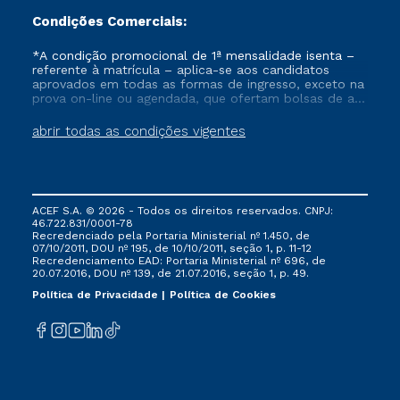
Condições Comerciais:
*A condição promocional de 1ª mensalidade isenta –
referente à matrícula – aplica-se aos candidatos
aprovados em todas as formas de ingresso, exceto na
prova on-line ou agendada, que ofertam bolsas de até
50% de desconto, ambos ingressantes no semestre
vigente, que ainda não tenham efetivado e/ou não
abrir todas as condições vigentes
tenham cancelado ou trancado sua matrícula em uma
das Instituições da Cruzeiro do Sul Educacional, no
período de um ano. Tais condições não se aplicam
aos cursos de Medicina, e também para matriculados
via FIES, Prouni e outros programas governamentais, e
ACEF S.A. © 2026 - Todos os direitos reservados. CNPJ:
não se acumula com nenhuma outra campanha
46.722.831/0001-78
ofertada pela Instituição.
Recredenciado pela Portaria Ministerial nº 1.450, de
07/10/2011, DOU nº 195, de 10/10/2011, seção 1, p. 11-12
Recredenciamento EAD: Portaria Ministerial nº 696, de
20.07.2016, DOU nº 139, de 21.07.2016, seção 1, p. 49.
Política de Privacidade
Política de Cookies