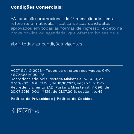
Condições Comerciais:
*A condição promocional de 1ª mensalidade isenta –
referente à matrícula – aplica-se aos candidatos
aprovados em todas as formas de ingresso, exceto na
prova on-line ou agendada, que ofertam bolsas de até
50% de desconto, ambos ingressantes no semestre
vigente, que ainda não tenham efetivado e/ou não
abrir todas as condições vigentes
tenham cancelado ou trancado sua matrícula em uma
das Instituições da Cruzeiro do Sul Educacional, no
período de um ano. Tais condições não se aplicam
aos cursos de Medicina, e também para matriculados
via FIES, Prouni e outros programas governamentais, e
ACEF S.A. © 2026 - Todos os direitos reservados. CNPJ:
não se acumula com nenhuma outra campanha
46.722.831/0001-78
ofertada pela Instituição.
Recredenciado pela Portaria Ministerial nº 1.450, de
07/10/2011, DOU nº 195, de 10/10/2011, seção 1, p. 11-12
Recredenciamento EAD: Portaria Ministerial nº 696, de
20.07.2016, DOU nº 139, de 21.07.2016, seção 1, p. 49.
Política de Privacidade
Política de Cookies