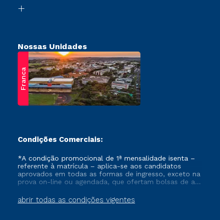
Biblioteca
Retorne ao Curso
Nossas Unidades
Franca
Condições Comerciais:
*A condição promocional de 1ª mensalidade isenta –
referente à matrícula – aplica-se aos candidatos
aprovados em todas as formas de ingresso, exceto na
prova on-line ou agendada, que ofertam bolsas de até
50% de desconto, ambos ingressantes no semestre
vigente, que ainda não tenham efetivado e/ou não
abrir todas as condições vigentes
tenham cancelado ou trancado sua matrícula em uma
das Instituições da Cruzeiro do Sul Educacional, no