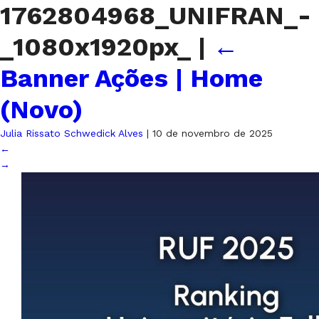
1762804968_UNIFRAN_-
_1080x1920px_
|
←
Banner Ações | Home
(Novo)
Julia Rissato Schwedick Alves
|
10 de novembro de 2025
←
→