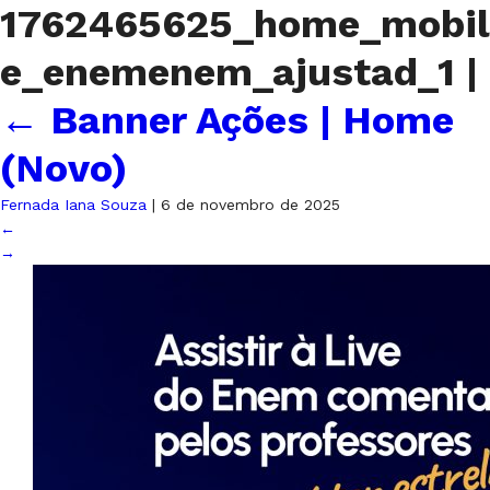
1762465625_home_mobil
e_enemenem_ajustad_1
|
←
Banner Ações | Home
(Novo)
Fernada Iana Souza
|
6 de novembro de 2025
←
→