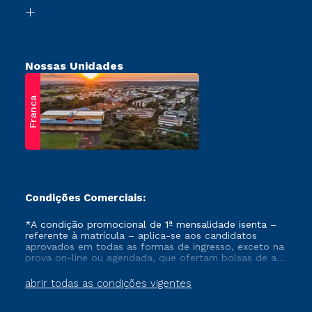
Biblioteca
Retorne ao Curso
Nossas Unidades
Franca
Condições Comerciais:
*A condição promocional de 1ª mensalidade isenta –
referente à matrícula – aplica-se aos candidatos
aprovados em todas as formas de ingresso, exceto na
prova on-line ou agendada, que ofertam bolsas de até
50% de desconto, ambos ingressantes no semestre
vigente, que ainda não tenham efetivado e/ou não
abrir todas as condições vigentes
tenham cancelado ou trancado sua matrícula em uma
das Instituições da Cruzeiro do Sul Educacional, no