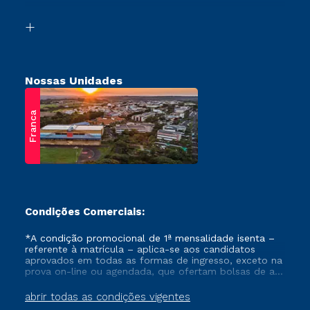
Vestibular Solidário
Biblioteca
Retorne ao Curso
Nossas Unidades
Franca
Condições Comerciais:
*A condição promocional de 1ª mensalidade isenta –
referente à matrícula – aplica-se aos candidatos
aprovados em todas as formas de ingresso, exceto na
prova on-line ou agendada, que ofertam bolsas de até
50% de desconto, ambos ingressantes no semestre
vigente, que ainda não tenham efetivado e/ou não
abrir todas as condições vigentes
tenham cancelado ou trancado sua matrícula em uma