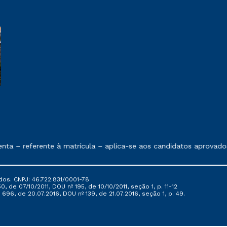
e exposto no contrato de prestação de serviços
 – referente à matrícula – aplica-se aos candidatos aprovados e
dos. CNPJ: 46.722.831/0001-78
, de 07/10/2011, DOU nº 195, de 10/10/2011, seção 1, p. 11-12
696, de 20.07.2016, DOU nº 139, de 21.07.2016, seção 1, p. 49.