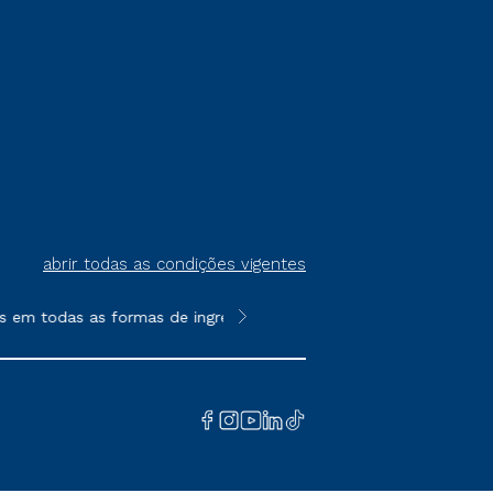
abrir todas as condições vigentes
m todas as formas de ingresso, exceto na prova on-line ou agen
**Semipresencial é um formato do E