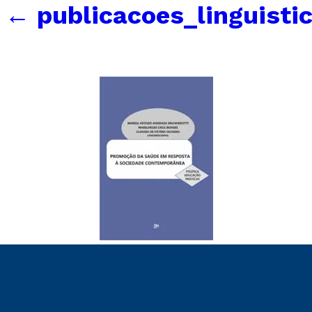
←
publicacoes_linguisti