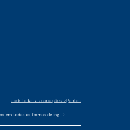
abrir todas as condições vigentes
os em todas as formas de ingresso, exceto na prova on-line ou a
**Semipresencial é um formato do E