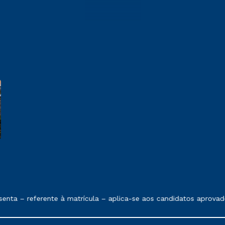
e exposto no contrato de prestação de serviços
nta – referente à matrícula – aplica-se aos candidatos aprovad