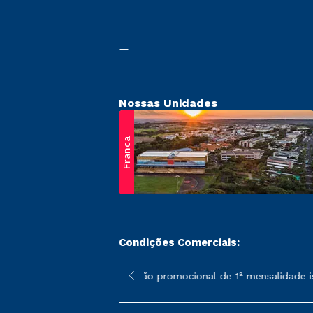
Nossas Unidades
Franca
Condições Comerciais:
 poderão sofrer alterações nos períodos de rematrícula conform
*A condição promocional de 1ª mensalidade ise