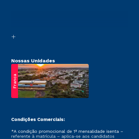
Segunda Graduação
Cursos Profissionalizantes
Sou Ex-Aluno
Transferência
Canais de Atendimento
Vestibular Mérito
Acessibilidade
Vestibular Solidário
Biblioteca
Retorne ao Curso
Nossas Unidades
Franca
Condições Comerciais:
*A condição promocional de 1ª mensalidade isenta –
referente à matrícula – aplica-se aos candidatos