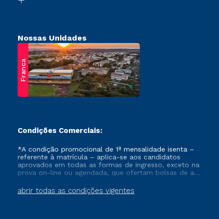
Nossas Unidades
Franca
Condições Comerciais:
*A condição promocional de 1ª mensalidade isenta –
referente à matrícula – aplica-se aos candidatos
aprovados em todas as formas de ingresso, exceto na
prova on-line ou agendada, que ofertam bolsas de até
50% de desconto, ambos ingressantes no semestre
vigente, que ainda não tenham efetivado e/ou não
abrir todas as condições vigentes
tenham cancelado ou trancado sua matrícula em uma
das Instituições da Cruzeiro do Sul Educacional, no
período de um ano. Tais condições não se aplicam