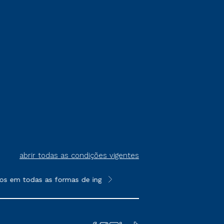
abrir todas as condições vigentes
os em todas as formas de ingresso, exceto na prova on-line ou a
**Semipresencial é um formato do E