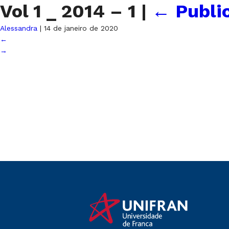
Vol 1 _ 2014 – 1
|
←
Publi
Alessandra
|
14 de janeiro de 2020
←
→