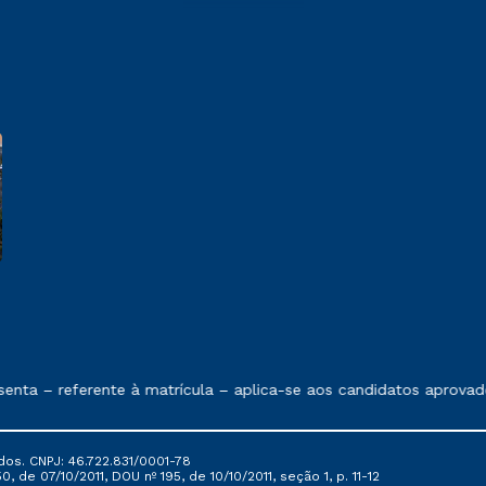
e exposto no contrato de prestação de serviços
nta – referente à matrícula – aplica-se aos candidatos aprovad
dos. CNPJ: 46.722.831/0001-78
, de 07/10/2011, DOU nº 195, de 10/10/2011, seção 1, p. 11-12