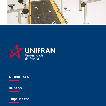
A UNIFRAN
Nossa História
Cursos
Sala de Imprensa
Graduação
Trabalhe Conosco
Faça Parte
Pós-graduação
Sou Colaborador
Vestibular Múltipla Escolha