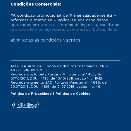
Condições Comerciais:
*A condição promocional de 1ª mensalidade isenta –
referente à matrícula – aplica-se aos candidatos
aprovados em todas as formas de ingresso, exceto na
prova on-line ou agendada, que ofertam bolsas de até
50% de desconto, ambos ingressantes no semestre
vigente, que ainda não tenham efetivado e/ou não
abrir todas as condições vigentes
tenham cancelado ou trancado sua matrícula em uma
das Instituições da Cruzeiro do Sul Educacional, no
período de um ano. Tais condições não se aplicam
aos cursos de Medicina, e também para matriculados
via FIES, Prouni e outros programas governamentais, e
ACEF S.A. © 2026 - Todos os direitos reservados. CNPJ:
não se acumula com nenhuma outra campanha
46.722.831/0001-78
ofertada pela Instituição.
Recredenciado pela Portaria Ministerial nº 1.450, de
07/10/2011, DOU nº 195, de 10/10/2011, seção 1, p. 11-12
Recredenciamento EAD: Portaria Ministerial nº 696, de
20.07.2016, DOU nº 139, de 21.07.2016, seção 1, p. 49.
Política de Privacidade
Política de Cookies