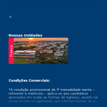
Canais de Atendimento
Vestibular Mérito
Acessibilidade
Vestibular Solidário
Biblioteca
Retorne ao Curso
Nossas Unidades
Franca
Condições Comerciais:
*A condição promocional de 1ª mensalidade isenta –
referente à matrícula – aplica-se aos candidatos
aprovados em todas as formas de ingresso, exceto na
prova on-line ou agendada, que ofertam bolsas de até
50% de desconto, ambos ingressantes no semestre