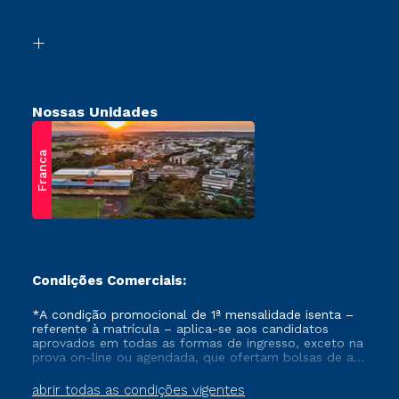
Acessibilidade
Vestibular Solidário
Biblioteca
Retorne ao Curso
Nossas Unidades
Franca
Condições Comerciais:
*A condição promocional de 1ª mensalidade isenta –
referente à matrícula – aplica-se aos candidatos
aprovados em todas as formas de ingresso, exceto na
prova on-line ou agendada, que ofertam bolsas de até
50% de desconto, ambos ingressantes no semestre
vigente, que ainda não tenham efetivado e/ou não
abrir todas as condições vigentes