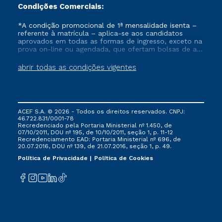
Condições Comerciais:
*A condição promocional de 1ª mensalidade isenta –
referente à matrícula – aplica-se aos candidatos
aprovados em todas as formas de ingresso, exceto na
prova on-line ou agendada, que ofertam bolsas de até
50% de desconto, ambos ingressantes no semestre
vigente, que ainda não tenham efetivado e/ou não
abrir todas as condições vigentes
tenham cancelado ou trancado sua matrícula em uma
das Instituições da Cruzeiro do Sul Educacional, no
período de um ano. Tais condições não se aplicam
aos cursos de Medicina, e também para matriculados
via FIES, Prouni e outros programas governamentais, e
ACEF S.A. © 2026 - Todos os direitos reservados. CNPJ:
não se acumula com nenhuma outra campanha
46.722.831/0001-78
ofertada pela Instituição.
Recredenciado pela Portaria Ministerial nº 1.450, de
07/10/2011, DOU nº 195, de 10/10/2011, seção 1, p. 11-12
Recredenciamento EAD: Portaria Ministerial nº 696, de
20.07.2016, DOU nº 139, de 21.07.2016, seção 1, p. 49.
Política de Privacidade
Política de Cookies