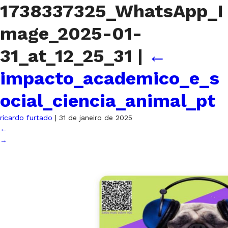
1738337325_WhatsApp_I
mage_2025-01-
31_at_12_25_31
|
←
impacto_academico_e_s
ocial_ciencia_animal_pt
ricardo furtado
|
31 de janeiro de 2025
←
→