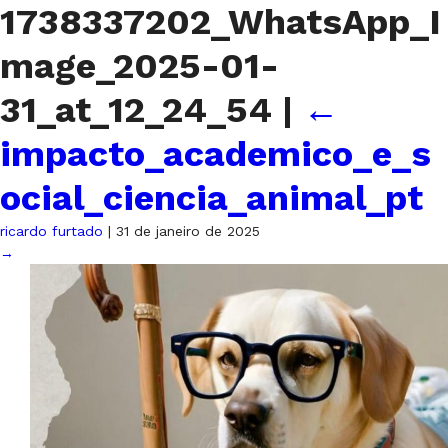
1738337202_WhatsApp_I
mage_2025-01-
31_at_12_24_54
|
←
impacto_academico_e_s
ocial_ciencia_animal_pt
ricardo furtado
|
31 de janeiro de 2025
→