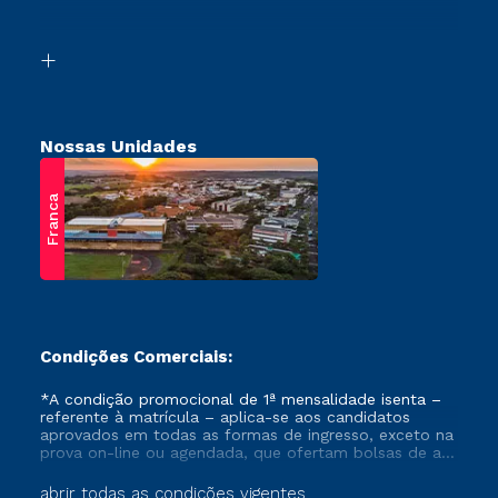
Acessibilidade
Vestibular Solidário
Biblioteca
Retorne ao Curso
Nossas Unidades
Franca
Condições Comerciais:
*A condição promocional de 1ª mensalidade isenta –
referente à matrícula – aplica-se aos candidatos
aprovados em todas as formas de ingresso, exceto na
prova on-line ou agendada, que ofertam bolsas de até
50% de desconto, ambos ingressantes no semestre
vigente, que ainda não tenham efetivado e/ou não
abrir todas as condições vigentes