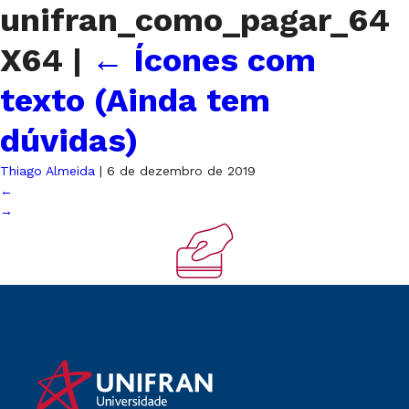
unifran_como_pagar_64
X64
|
←
Ícones com
texto (Ainda tem
dúvidas)
Thiago Almeida
|
6 de dezembro de 2019
←
→