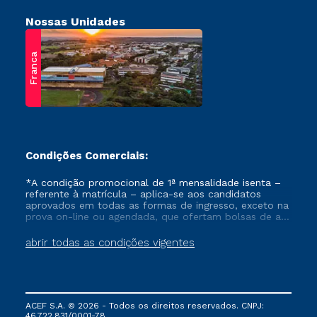
Nossas Unidades
Franca
Condições Comerciais:
*A condição promocional de 1ª mensalidade isenta –
referente à matrícula – aplica-se aos candidatos
aprovados em todas as formas de ingresso, exceto na
prova on-line ou agendada, que ofertam bolsas de até
50% de desconto, ambos ingressantes no semestre
vigente, que ainda não tenham efetivado e/ou não
abrir todas as condições vigentes
tenham cancelado ou trancado sua matrícula em uma
das Instituições da Cruzeiro do Sul Educacional, no
período de um ano. Tais condições não se aplicam
aos cursos de Medicina, e também para matriculados
via FIES, Prouni e outros programas governamentais, e
ACEF S.A. © 2026 - Todos os direitos reservados. CNPJ:
não se acumula com nenhuma outra campanha
46.722.831/0001-78