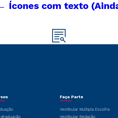
←
Ícones com texto (Aind
rsos
Faça Parte
duação
Vestibular Múltipla Escolha
-graduação
Vestibular Redação