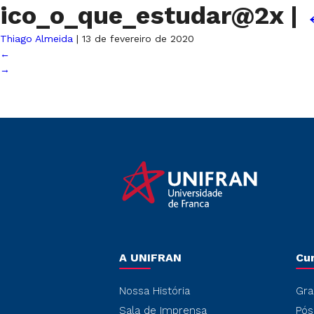
ico_o_que_estudar@2x
|
Thiago Almeida
|
13 de fevereiro de 2020
←
→
A UNIFRAN
Cu
Nossa História
Gra
Sala de Imprensa
Pós