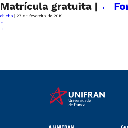
Matrícula gratuita
|
←
Fo
chleba
|
27 de fevereiro de 2019
←
→
A UNIFRAN
Cu