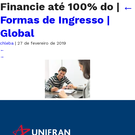
Financie até 100% do
|
←
Formas de Ingresso |
Global
chleba
|
27 de fevereiro de 2019
←
→