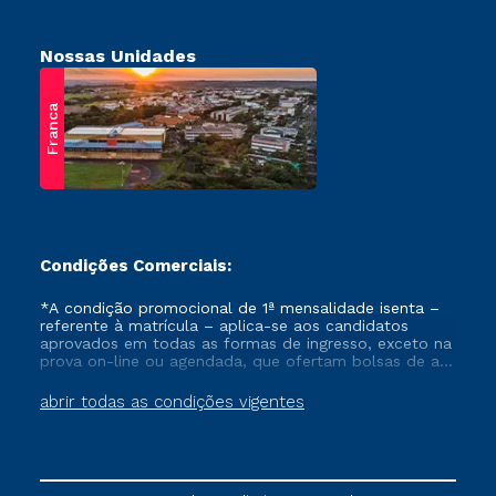
Nossas Unidades
Franca
Condições Comerciais:
*A condição promocional de 1ª mensalidade isenta –
referente à matrícula – aplica-se aos candidatos
aprovados em todas as formas de ingresso, exceto na
prova on-line ou agendada, que ofertam bolsas de até
50% de desconto, ambos ingressantes no semestre
vigente, que ainda não tenham efetivado e/ou não
abrir todas as condições vigentes
tenham cancelado ou trancado sua matrícula em uma
das Instituições da Cruzeiro do Sul Educacional, no
período de um ano. Tais condições não se aplicam
aos cursos de Medicina, e também para matriculados
via FIES, Prouni e outros programas governamentais, e