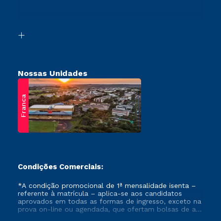
Canais de Atendimento
Vestibular Mérito
Acessibilidade
Vestibular Solidário
Biblioteca
Retorne ao Curso
Nossas Unidades
Franca
Condições Comerciais:
*A condição promocional de 1ª mensalidade isenta –
referente à matrícula – aplica-se aos candidatos
aprovados em todas as formas de ingresso, exceto na
prova on-line ou agendada, que ofertam bolsas de até
50% de desconto, ambos ingressantes no semestre