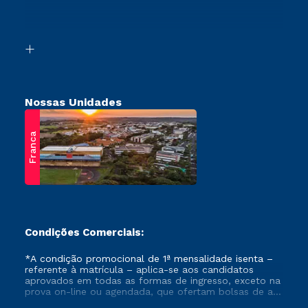
Canais de Atendimento
Vestibular Mérito
Acessibilidade
Vestibular Solidário
Biblioteca
Retorne ao Curso
Nossas Unidades
Franca
Condições Comerciais:
*A condição promocional de 1ª mensalidade isenta –
referente à matrícula – aplica-se aos candidatos
aprovados em todas as formas de ingresso, exceto na
prova on-line ou agendada, que ofertam bolsas de até
50% de desconto, ambos ingressantes no semestre