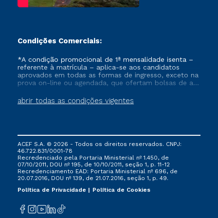
Condições Comerciais:
*A condição promocional de 1ª mensalidade isenta –
referente à matrícula – aplica-se aos candidatos
aprovados em todas as formas de ingresso, exceto na
prova on-line ou agendada, que ofertam bolsas de até
50% de desconto, ambos ingressantes no semestre
vigente, que ainda não tenham efetivado e/ou não
abrir todas as condições vigentes
tenham cancelado ou trancado sua matrícula em uma
das Instituições da Cruzeiro do Sul Educacional, no
período de um ano. Tais condições não se aplicam
aos cursos de Medicina, e também para matriculados
via FIES, Prouni e outros programas governamentais, e
ACEF S.A. © 2026 - Todos os direitos reservados. CNPJ:
não se acumula com nenhuma outra campanha
46.722.831/0001-78
ofertada pela Instituição.
Recredenciado pela Portaria Ministerial nº 1.450, de
07/10/2011, DOU nº 195, de 10/10/2011, seção 1, p. 11-12
Recredenciamento EAD: Portaria Ministerial nº 696, de
20.07.2016, DOU nº 139, de 21.07.2016, seção 1, p. 49.
Política de Privacidade
Política de Cookies