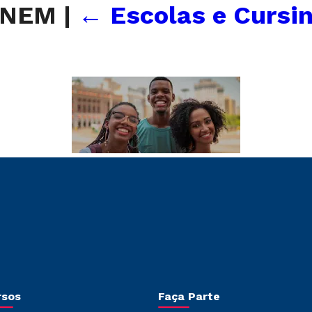
-ENEM
|
←
Escolas e Cursi
rsos
Faça Parte